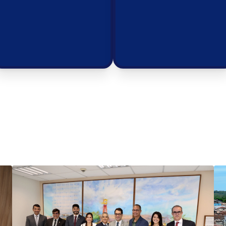
 receita
Serviços Digitais
Agenda
as concedidas.
Serviços digitais disponíveis.
Compromis
Veja Mais!
Veja Mais!