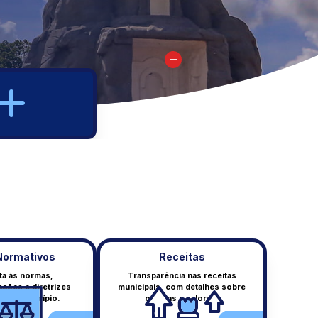
Normativos
Receitas
ta às normas,
Transparência nas receitas
ções e diretrizes
municipais, com detalhes sobre
Atos Normativos
pelo município.
origens e valores.
Leis, decretos e normas