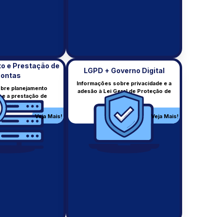
o e Prestação de
LGPD + Governo Digital
ontas
Informações sobre privacidade e a
obre planejamento
adesão à Lei Geral de Proteção de
Contratos
 e a prestação de
Dados.
do município.
Contratos firmados pelo
município.
Veja Mais!
Veja Mais!
s!
Veja Mais!