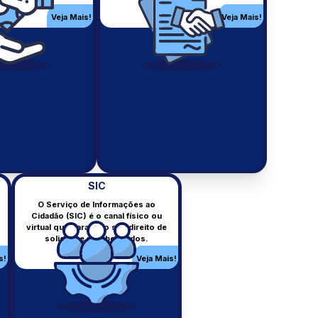
Dados sobre educação municipal.
Veja Mais!
Veja Mais!
s!
Veja Mais!
SIC
O Serviço de Informações ao
Cidadão (SIC) é o canal físico ou
virtual que garante o seu direito de
Editais
solicitar e receber dados.
Editais publicados pelo município.
s!
Veja Mais!
s!
Veja Mais!