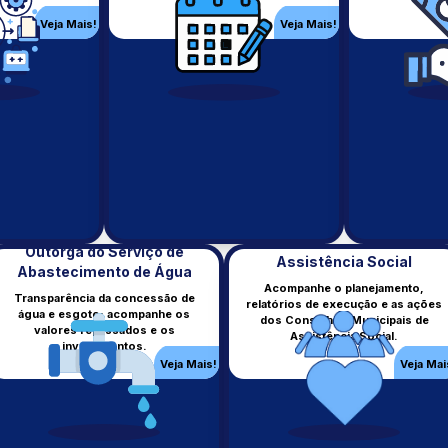
Informações sobre saúde
Emendas parlamentares recebidas.
municipal.
Veja Mais!
Veja Mais!
Veja Mais!
Veja Mai
Outorga do Serviço de
Assistência Social
Abastecimento de Água
Acompanhe o planejamento,
Transparência da concessão de
relatórios de execução e as ações
água e esgoto: acompanhe os
dos Conselhos Municipais de
Fila de Pagamento
Controle Interno
valores repassados e os
Assistência Social.
investimentos.
Ordem de pagamentos realizados.
Atuação do controle interno.
Veja Mais!
Veja Mai
Veja Mais!
Veja Mai