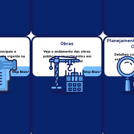
Planejament
Obras
C
nicipais e
Veja o andamento das obras
Detalhes s
ção vigente na
públicas e investimentos em
estratégico
Diárias
Licitações
.
infraestrutura local.
contas 
Pagamentos de diárias.
Processos licitatórios.
Veja Mais!
Veja Mais!
Veja Mais!
Veja Mai