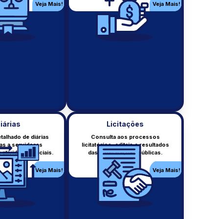
municipais.
Veja Mais!
Veja Mais!
s!
Veja Mais!
iárias
Licitações
talhado de diárias
Consulta aos processos
as a servidores
licitatórios, editais e resultados
Despesas
atividades oficiais.
das contratações públicas.
Despesas realizadas pelo
município.
Veja Mais!
Veja Mais!
s!
Veja Mais!