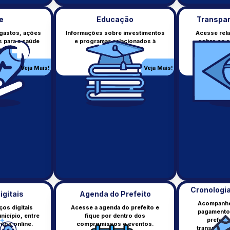
e
Educação
Transpar
gastos, ações
Informações sobre investimentos
Acesse rela
s para a saúde
e programas relacionados à
sobre os r
Plan. e Prest. de Contas
Obras
a.
educação municipal.
repassado
Planejamento e prestação de
Obras públicas em andamento.
contas.
Veja Mais!
Veja Mais!
Veja Mais!
Veja Mai
Cronologi
igitais
Agenda do Prefeito
Acompanhe
os digitais
Acesse a agenda do prefeito e
pagamentos
nicípio, entre
fique por dentro dos
Saúde
prefeitu
Emendas Parlam.
tos online.
compromissos e eventos.
transparên