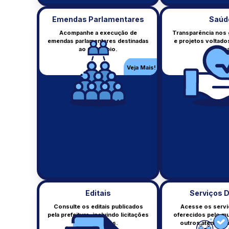
Emendas Parlamentares
Saúd
Acompanhe a execução de
Transparência nos 
emendas parlamentares destinadas
e projetos voltado
Leis
ao município.
públic
Leis municipais vigentes.
Veja Mais!
Veja Mais!
Editais
Serviços D
Consulte os editais publicados
Acesse os serviç
pela prefeitura, incluindo licitações
oferecidos pelo mu
Ben./Inc. Fiscais
e concursos.
outros atendimen