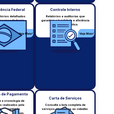
ência Federal
Controle Interno
tórios detalhados
Relatórios e auditorias que
ecursos federais
garantem a legalidade e eficiência
LGPD + Gov. Dig.
s ao município.
da gestão pública.
Lei Geral de Proteção de Dados.
Veja Mais!
Veja Mais!
s!
Veja Mais!
a de Pagamento
Carta de Serviços
 a cronologia de
 realizados pela
Consulte a lista completa de
ra, garantindo
serviços oferecidos ao cidadão.
Educação
cia nos repasses.