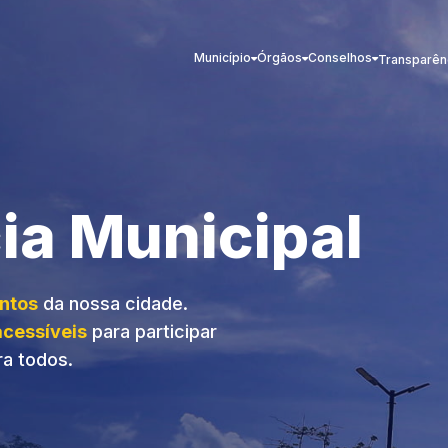
Município
Órgãos
Conselhos
Transparên
ia Municipal
ntos
da nossa cidade.
acessíveis
para participar
ra todos.