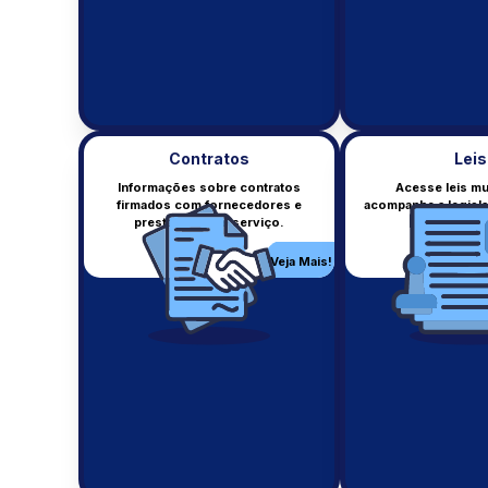
Contratos
Leis
Informações sobre contratos
Acesse leis mu
firmados com fornecedores e
acompanhe a legisla
Recursos Humanos
prestadores de serviço.
cidade
Informações sobre servidores.
Veja Mais!
Veja Mais!