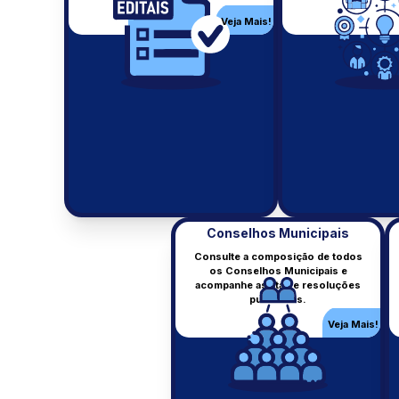
Benefícios e incentivos fiscais.
Veja Mais!
Veja Mais!
Conselhos Municipais
Consulte a composição de todos
os Conselhos Municipais e
acompanhe as atas e resoluções
Transp. Federal
publicadas.
Portal da transparência federal.
Veja Mais!
Veja Mais!