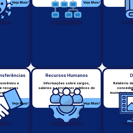
institucional.
Veja Mais!
Veja Mais!
Veja Mais!
Veja Mai
nsferências
Recursos Humanos
D
onvênios e
Informações sobre cargos,
Relatório de
de recursos
salários e servidores públicos do
concedid
Despesas
Conv. e Transf.
refeitura.
município.
municipais em 
Despesas realizadas pelo
Convênios e transferências
município.
recebidas.
Veja Mais!
Veja Mais!
Veja Mais!
Veja Mai