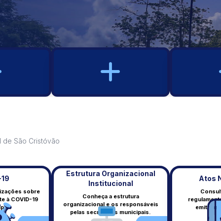
l de São Cristóvão
Estrutura Organizacional
-19
Atos 
Institucional
lizações sobre
Consul
Conheça a estrutura
te à COVID-19
regulamenta
Est. Org. Inst.
organizacional e os responsáveis
COVID-19
pio.
emitidas 
pelas secretarias municipais.
Estrutura organizacional
Informações sobre a pandemia.