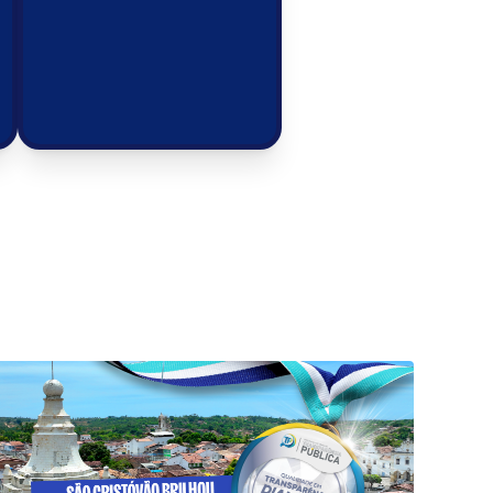
 do Prefeito
sos do prefeito.
Veja Mais!