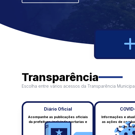
IR PARA OUVIDORIA
Transparência
Escolha entre vários acessos da Transparência Municipa
Diário Oficial
COVID
Acompanhe as publicações oficiais
Informações e atua
da prefeitura, incluindo portarias e
as ações de comba
Diário Oficial
decretos.
no municí
Publicações oficiais do município.