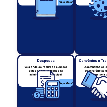
Veja Mais!
Veja Mais!
Despesas
Convênios e Tra
Veja onde os recursos públicos
Acompanhe os c
estão sendo aplicados na
transferências 
Receitas
administração municipal.
firmados pela p
Receitas arrecadadas pelo
município.
Veja Mais!
Veja Mais!