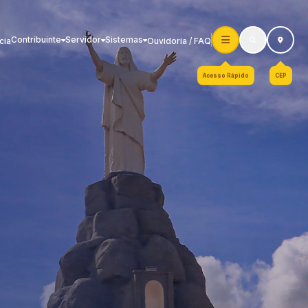
Contribuinte
Servidor
Sistemas
cia
Ouvidoria / FAQ
Acesso Rápido
CEP